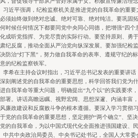
风，督促领导干部从严管好亲属子女。积极宣传廉洁理
习近平强调，纪检监察机关是推进党的自我革命的重要
必须始终做到绝对忠诚、绝对可靠、绝对纯洁。要巩固
何时候任何情况下都要同党中央同心同德，把增强“四个意
化成听党指挥、为党尽责的实际行动。要坚持原则、勇
肃纪反腐，推动全面从严治党向纵深发展。要加强纪检
决防治“灯下黑”，努力做自我革命的表率、遵规守纪的
意的纪检监察铁军。
李希在主持会议时指出，习近平总书记发表的重要讲话
深刻阐述党的自我革命的重要思想，科学回答我们党为
进自我革命等重大问题，明确提出“九个以”的实践要求
部署。讲话高瞻远瞩、视野宏阔、思想深邃、内涵丰富
风廉政建设和反腐败斗争的根本遵循。要深入学习贯彻
于党的自我革命的重要思想，坚定拥护“两个确立”、坚决
党的自我革命，为以中国式现代化全面推进强国建设、
中共中央政治局委员、中央书记处书记，全国人大常委