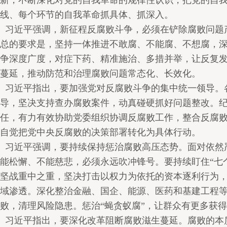
新，不断深化对党的自我革命的规律性认识，把党的自
线、每个环节的自我革命抓具体、抓深入。
习近平强调，新征程反腐败斗争，必须在铲除腐败问题
总的要求是，坚持一体推进不敢腐、不能腐、不想腐，
争深度广度，对症下药、精准施治、多措并举，让反复
蔓延，推动防范和治理腐败问题常态化、长效化。
习近平指出，要加强党对反腐败斗争的集中统一领导。
导，坚决支持查办腐败案件，动真碰硬抓好问题整改。
任，有力有效协助党委组织协调反腐败工作，整合反腐
自觉把党中央反腐败的决策部署转化为具体行动。
习近平强调，要持续保持惩治腐败高压态势。面对依然
能松懈、不能慈悲，必须永远吹冲锋号。要持续盯住“七
坚战重中之重，坚决打击以权力为依托的资本逐利行为
域渗透。深化整治金融、国企、能源、医药和基建工程
败，清理风险隐患。惩治“蝇贪蚁腐”，让群众有更多获
习近平指出，要深化改革阻断腐败滋生蔓延。腐败的本