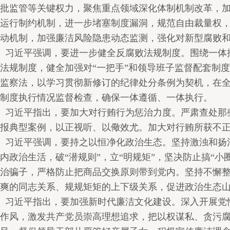
批监管等关键权力，聚焦重点领域深化体制机制改革，
运行制约机制，进一步堵塞制度漏洞，规范自由裁量权
动机制，加强廉洁风险隐患动态监测，强化对新型腐败
习近平强调，要进一步健全反腐败法规制度。围绕一体
法规制度，健全加强对“一把手”和领导班子监督配套制
监察法，以学习贯彻新修订的纪律处分条例为契机，在
制度执行情况监督检查，确保一体遵循、一体执行。
习近平指出，要加大对行贿行为惩治力度。严肃查处那
报典型案例，以正视听、以儆效尤。加大对行贿所获不
习近平强调，要持之以恒净化政治生态。坚持激浊和扬
内政治生活，破“潜规则”，立“明规矩”，坚决防止搞“小圈
治骗子，严格防止把商品交换原则带到党内。坚持不懈
爽的同志关系、规规矩矩的上下级关系，促进政治生态
习近平指出，要加强新时代廉洁文化建设。深入开展党
作风，激发共产党员崇高理想追求，把以权谋私、贪污