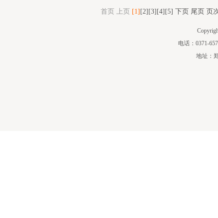
首页
上页
[1]
[2]
[3]
[4]
[5]
下页
尾页
页次
Copyri
电话：0371-657
地址：郑