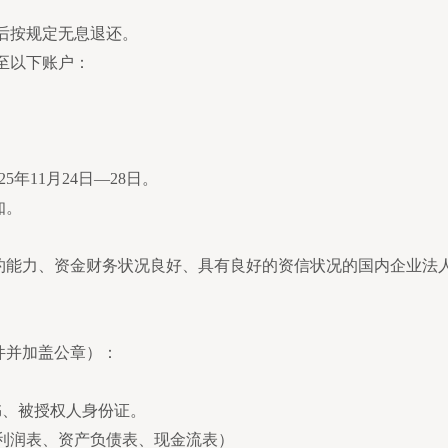
后按规定无息退还。
金至以下账户：
5年11月24日—28日。
知。
履约能力、资金财务状况良好、具有良好的资信状况的国内企业法
件并加盖公章）：
书、被授权人身份证。
的利润表、资产负债表、现金流表）